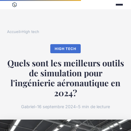
Accueil
›
High tech
HIGH TECH
Quels sont les meilleurs outils
de simulation pour
l'ingénierie aéronautique en
2024?
Gabriel
•
16 septembre 2024
•
5 min de lecture