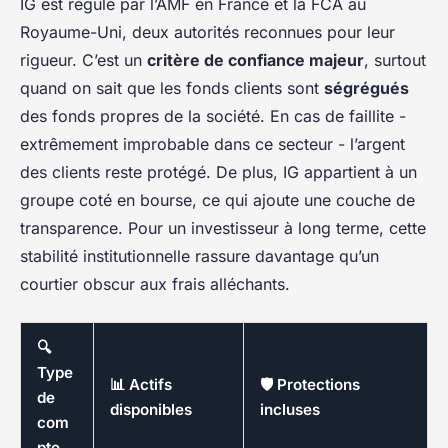
IG est régulé par l’AMF en France et la FCA au
Royaume-Uni, deux autorités reconnues pour leur
rigueur. C’est un
critère de confiance majeur
, surtout
quand on sait que les fonds clients sont
ségrégués
des fonds propres de la société. En cas de faillite -
extrêmement improbable dans ce secteur - l’argent
des clients reste protégé. De plus, IG appartient à un
groupe coté en bourse, ce qui ajoute une couche de
transparence. Pour un investisseur à long terme, cette
stabilité institutionnelle rassure davantage qu’un
courtier obscur aux frais alléchants.
🔍
Type
📊 Actifs
🛡️ Protections
de
disponibles
incluses
com
pte