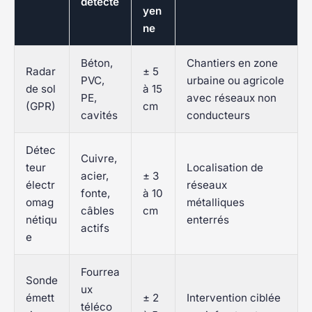
détecté
yen
ne
Béton,
Chantiers en zone
Radar
± 5
PVC,
urbaine ou agricole
de sol
à 15
PE,
avec réseaux non
(GPR)
cm
cavités
conducteurs
Détec
Cuivre,
teur
Localisation de
acier,
± 3
électr
réseaux
fonte,
à 10
omag
métalliques
câbles
cm
nétiqu
enterrés
actifs
e
Fourrea
Sonde
ux
émett
± 2
Intervention ciblée
téléco