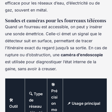
efficace pour les réseaux d’eau, d’électricité ou de
gaz, souvent en métal.
Sondes et caméras pour les fourreaux télécoms
Quand un fourreau est accessible, on peut y insérer
une sonde émettrice. Celle-ci émet un signal que le
détecteur suit en surface, permettant de tracer
l’itinéraire exact du regard jusqu’à sa sortie. En cas de
rupture ou d’obstruction, une
caméra d’endoscopie
est utilisée pour diagnostiquer l’état interne de la
gaine, sans avoir à creuser.
🎯
Pré
🔍 Type
cisi
🛠️
de
on
📌 Usage principal
Outil
réseau
mo